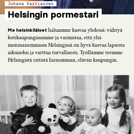
Juhana Vartiainen
Helsingin pormestari
haluamme kasvaa yhdessä: viihtyä
Me helsinkiläiset
kotikaupungissamme ja varmistaa, että yhä
moninaisemmassa Helsingissä on hyvä kasvaa lapsesta
aikuiseksi ja varttua turvallisesti. Työllämme teemme
Helsingistä entistä hienomman, elävän kaupungin.